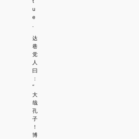
t
u
e
.
达
巷
党
人
曰
：
“
大
哉
孔
子
！
博