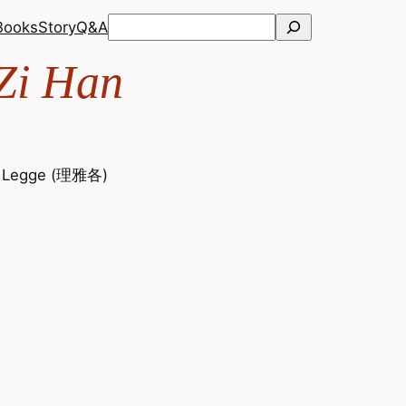
Search
Books
Story
Q&A
 Zi Han
s Legge (理雅各)