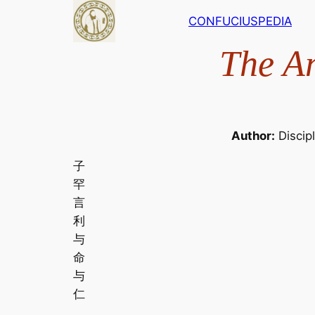
Skip
CONFUCIUSPEDIA
to
content
The An
Author:
Discipl
子
罕
言
利
与
命
与
仁
。