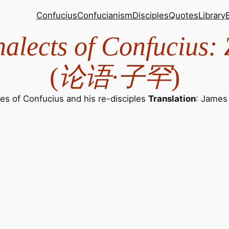
Confucius
Confucianism
Disciples
Quotes
Library
alects of Confucius:
(
论语·子罕
)
es of Confucius and his re-disciples
Translation
: Jame